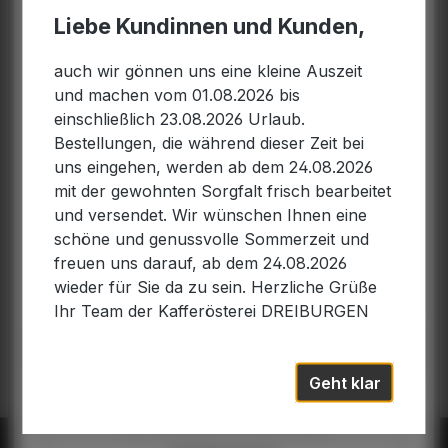
Harmonie:
Liebe Kundinnen und Kunden,
auch wir gönnen uns eine kleine Auszeit
und machen vom 01.08.2026 bis
Diese Website verwendet Cookies, um eine
Beschreibung
bestmögliche Erfahrung bieten zu können.
einschließlich 23.08.2026 Urlaub.
der leidenschaftliche rote Ritter - mittelkräftig &amp;
Mehr Informationen ...
Bestellungen, die während dieser Zeit bei
säurearm - Unser Espresso Cavaliere Rosso wird
uns eingehen, werden ab dem 24.08.2026
Sie davon überzeugen,…
Mehr
mit der gewohnten Sorgfalt frisch bearbeitet
und versendet. Wir wünschen Ihnen eine
Aroma
schöne und genussvolle Sommerzeit und
Tassenprofil
freuen uns darauf, ab dem 24.08.2026
wieder für Sie da zu sein. Herzliche Grüße
Zubereitung
Ihr Team der Kafferösterei DREIBURGEN
Bewertungen
Alle Cookies akzeptieren
Geht klar
Nur technisch notwendige
SERVICE-HOTLINE