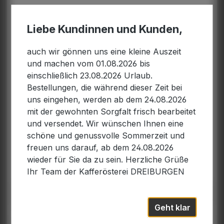
Säuren:
Liebe Kundinnen und Kunden,
Harmonie:
auch wir gönnen uns eine kleine Auszeit
und machen vom 01.08.2026 bis
Diese Website verwendet Cookies, um eine
bestmögliche Erfahrung bieten zu können.
einschließlich 23.08.2026 Urlaub.
Beschreibung
Mehr Informationen ...
Bestellungen, die während dieser Zeit bei
edler Ritter mit Temperament - mild – aromatisch -
uns eingehen, werden ab dem 24.08.2026
säurearm - Edles Gold hat unserem Cavaliere
mit der gewohnten Sorgfalt frisch bearbeitet
D'Oro seinen Namen gegeben. D…
Mehr
und versendet. Wir wünschen Ihnen eine
schöne und genussvolle Sommerzeit und
Aroma
freuen uns darauf, ab dem 24.08.2026
Tassenprofil
wieder für Sie da zu sein. Herzliche Grüße
Ihr Team der Kafferösterei DREIBURGEN
Zubereitung
Alle Cookies akzeptieren
Bewertungen
Geht klar